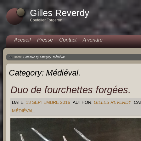
Gilles Reverdy
Coutelier Forgeron
Accueil
Presse
Contact
A vendre
Home
»
Archive by category 'Médiéval.'
Category:
Médiéval.
Duo de fourchettes forgées.
DATE:
13 SEPTEMBRE 2016
AUTHOR:
GILLES REVERDY
CA
MÉDIÉVAL.