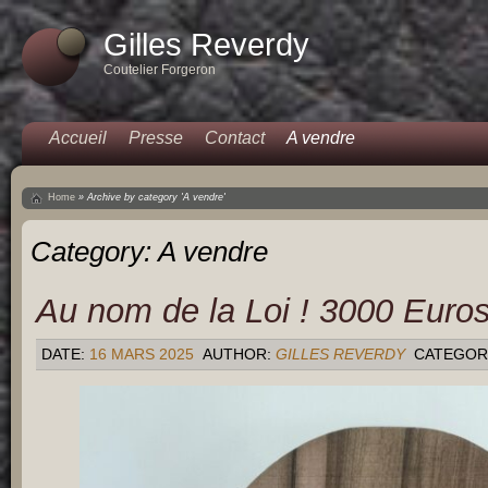
Gilles Reverdy
Coutelier Forgeron
Accueil
Presse
Contact
A vendre
Home
»
Archive by category 'A vendre'
Category:
A vendre
Au nom de la Loi ! 3000 Euros
DATE:
16 MARS 2025
AUTHOR:
GILLES REVERDY
CATEGOR