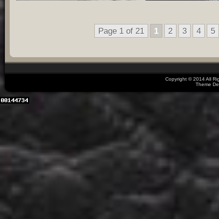
Page 1 of 21
1
2
3
4
5
Copyright © 2014 All R
Theme De