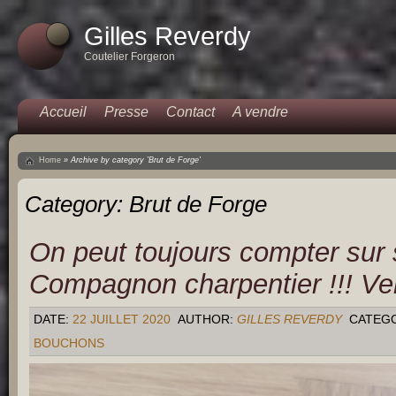
Gilles Reverdy
Coutelier Forgeron
Accueil
Presse
Contact
A vendre
Home
»
Archive by category 'Brut de Forge'
Category:
Brut de Forge
On peut toujours compter sur
Compagnon charpentier !!! Ve
DATE:
22 JUILLET 2020
AUTHOR:
GILLES REVERDY
CATEG
BOUCHONS