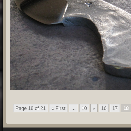
Page 18 of 21
« First
...
10
«
16
17
18