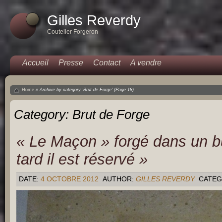
Gilles Reverdy
Coutelier Forgeron
Accueil
Presse
Contact
A vendre
Home
»
Archive by category 'Brut de Forge'
(Page 18)
Category:
Brut de Forge
« Le Maçon » forgé dans un bu
tard il est réservé »
DATE:
4 OCTOBRE 2012
AUTHOR:
GILLES REVERDY
CATEG