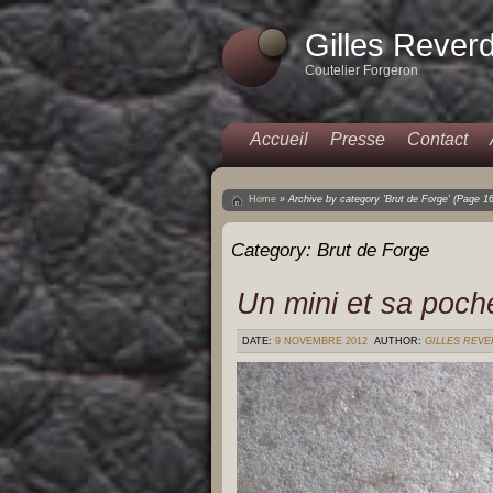
Gilles Rever
Coutelier Forgeron
Accueil
Presse
Contact
Home
»
Archive by category 'Brut de Forge'
(Page 16
Category:
Brut de Forge
Un mini et sa poch
DATE:
9 NOVEMBRE 2012
AUTHOR:
GILLES REV