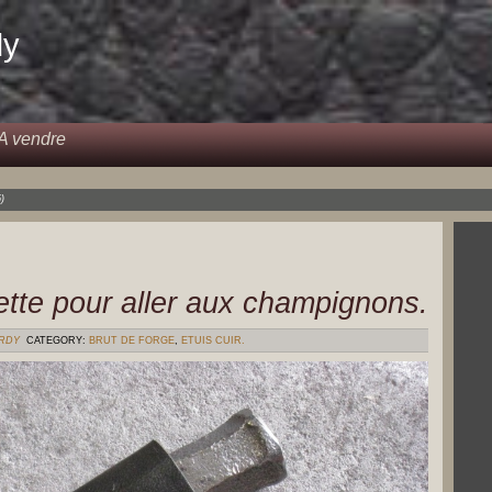
dy
A vendre
)
ette pour aller aux champignons.
ERDY
CATEGORY:
BRUT DE FORGE
,
ETUIS CUIR.