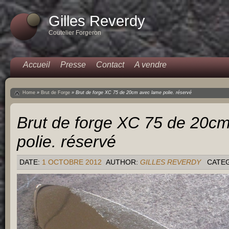
Gilles Reverdy
Coutelier Forgeron
Accueil
Presse
Contact
A vendre
Home
»
Brut de Forge
»
Brut de forge XC 75 de 20cm avec lame polie. réservé
Brut de forge XC 75 de 20c
polie. réservé
DATE:
1 OCTOBRE 2012
AUTHOR:
GILLES REVERDY
CATE