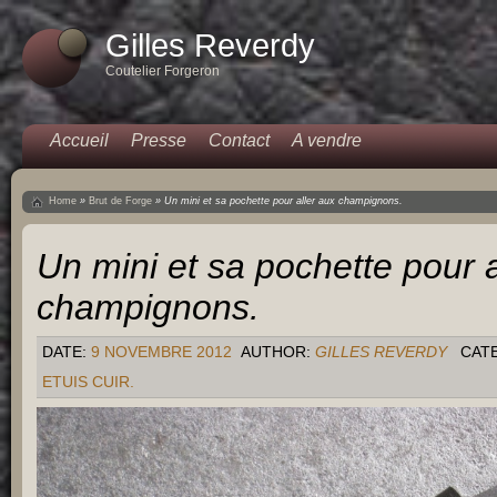
Gilles Reverdy
Coutelier Forgeron
Accueil
Presse
Contact
A vendre
Home
»
Brut de Forge
»
Un mini et sa pochette pour aller aux champignons.
Un mini et sa pochette pour a
champignons.
DATE:
9 NOVEMBRE 2012
AUTHOR:
GILLES REVERDY
CAT
ETUIS CUIR.