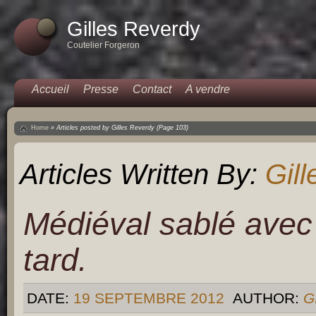
Gilles Reverdy
Coutelier Forgeron
Accueil
Presse
Contact
A vendre
Home
»
Articles posted by Gilles Reverdy
(Page 103)
Articles Written By:
Gil
Médiéval sablé avec 
tard.
DATE:
19 SEPTEMBRE 2012
AUTHOR:
G