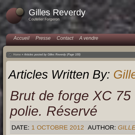
Gilles Reverdy
Coutelier Forgeron
Accueil
Presse
Contact
A vendre
Home
»
Articles posted by Gilles Reverdy
(Page 100)
Articles Written By:
Gil
Brut de forge XC 75
polie. Réservé
DATE:
1 OCTOBRE 2012
AUTHOR:
GILL