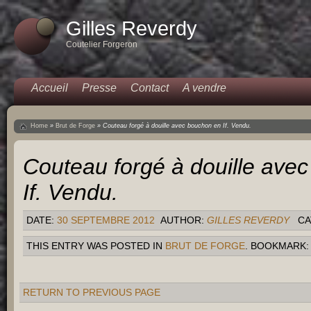
Gilles Reverdy
Coutelier Forgeron
Accueil
Presse
Contact
A vendre
Home
»
Brut de Forge
»
Couteau forgé à douille avec bouchon en If. Vendu.
Couteau forgé à douille ave
If. Vendu.
DATE:
30 SEPTEMBRE 2012
AUTHOR:
GILLES REVERDY
CA
THIS ENTRY WAS POSTED IN
BRUT DE FORGE
. BOOKMARK
RETURN TO PREVIOUS PAGE