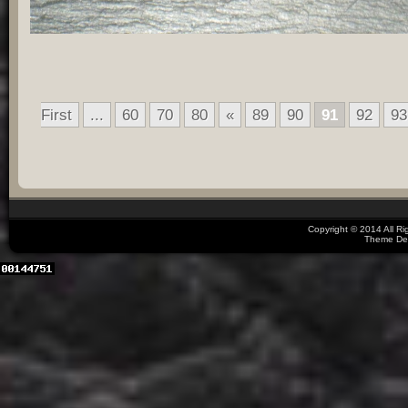
First
...
60
70
80
«
89
90
91
92
93
Copyright © 2014 All R
Theme De