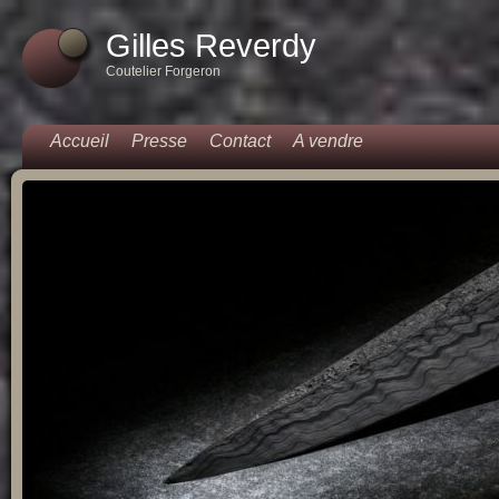
Gilles Reverdy
Coutelier Forgeron
Accueil
Presse
Contact
A vendre