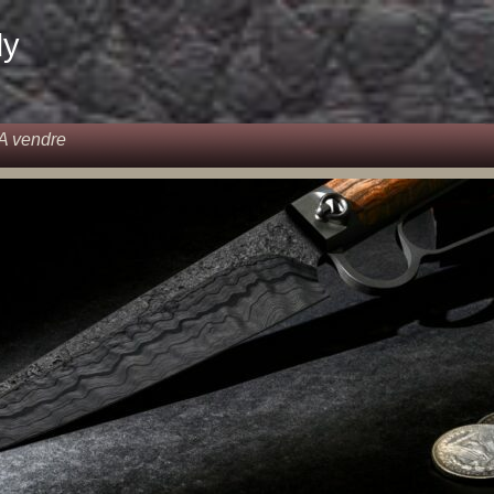
dy
A vendre