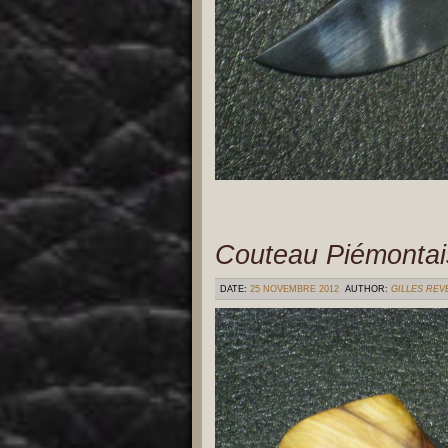
Couteau Piémontai
DATE:
25 NOVEMBRE 2012
AUTHOR:
GILLES RE