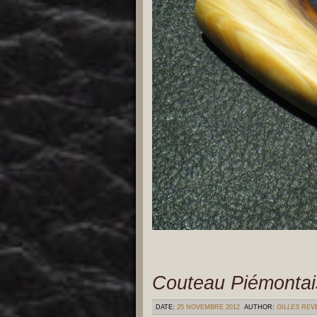
Couteau Piémontai
DATE:
25 NOVEMBRE 2012
AUTHOR:
GILLES RE