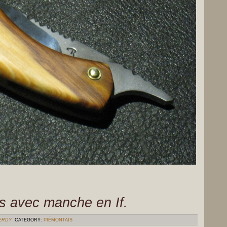
s avec manche en If.
VERDY
CATEGORY:
PIÉMONTAIS