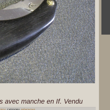
s avec manche en If. Vendu
VERDY
CATEGORY:
PIÉMONTAIS