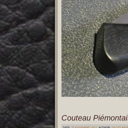
Couteau Piémontai
DATE:
25 NOVEMBRE 2012
AUTHOR:
GILLES RE