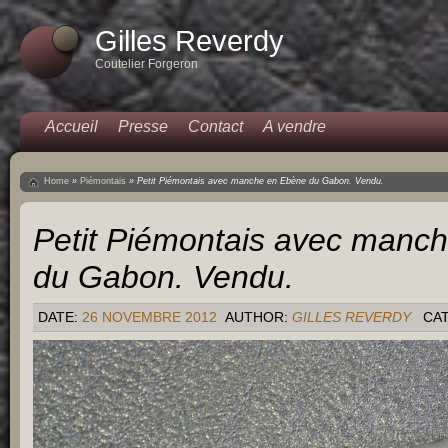
Gilles Reverdy
Coutelier Forgeron
Accueil
Presse
Contact
A vendre
Home
»
Piémontais
»
Petit Piémontais avec manche en Ebène du Gabon. Vendu.
Petit Piémontais avec manc
du Gabon. Vendu.
DATE:
26 NOVEMBRE 2012
AUTHOR:
GILLES REVERDY
CA