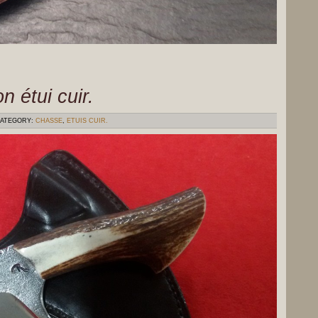
n étui cuir.
ATEGORY:
CHASSE
,
ETUIS CUIR.