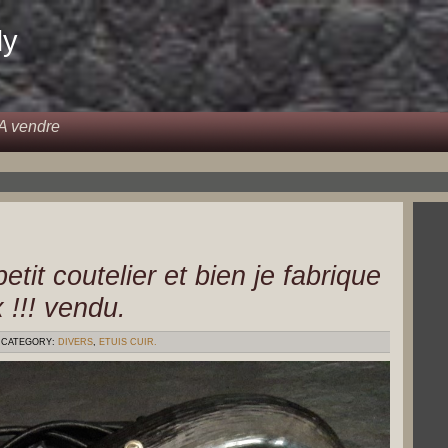
dy
A vendre
tit coutelier et bien je fabrique
 !!! vendu.
CATEGORY:
DIVERS
,
ETUIS CUIR.