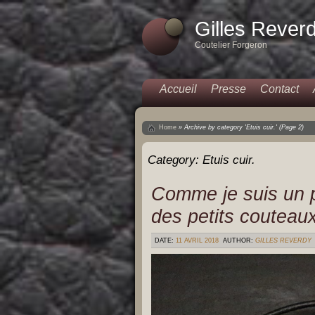
Gilles Rever
Coutelier Forgeron
Accueil
Presse
Contact
Home
»
Archive by category 'Etuis cuir.'
(Page 2)
Category:
Etuis cuir.
Comme je suis un pe
des petits couteaux
DATE:
11 AVRIL 2018
AUTHOR:
GILLES REVERDY