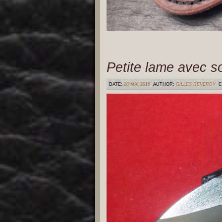
Petite lame avec so
DATE:
28 MAI 2016
AUTHOR:
GILLES REVERDY
C