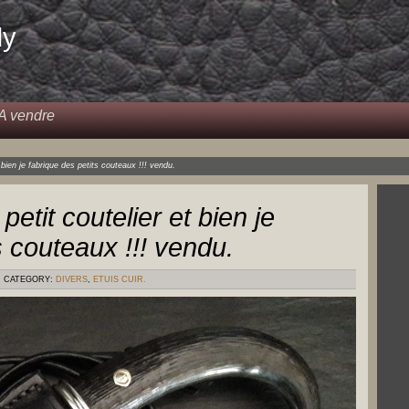
dy
A vendre
bien je fabrique des petits couteaux !!! vendu.
etit coutelier et bien je
s couteaux !!! vendu.
CATEGORY:
DIVERS
,
ETUIS CUIR.