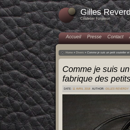
Gilles Rever
Coutelier Forgeron
Accueil
Presse
Contact
Home
»
Divers
»
Comme je suis un petit coutelier et 
Comme je suis un p
fabrique des petit
DATE:
11 AVRIL 2018
AUTHOR:
GILLES REVERDY