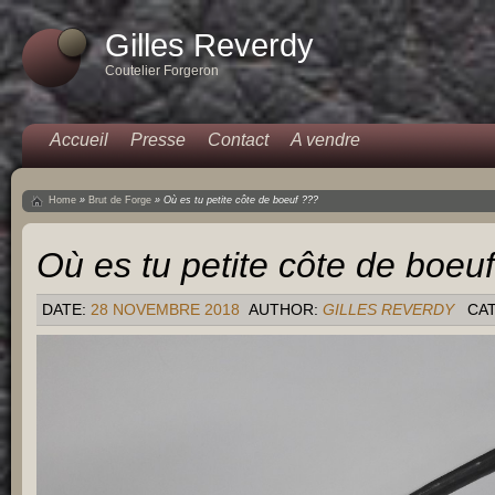
Gilles Reverdy
Coutelier Forgeron
Accueil
Presse
Contact
A vendre
Home
»
Brut de Forge
»
Où es tu petite côte de boeuf ???
Où es tu petite côte de boeu
DATE:
28 NOVEMBRE 2018
AUTHOR:
GILLES REVERDY
CA