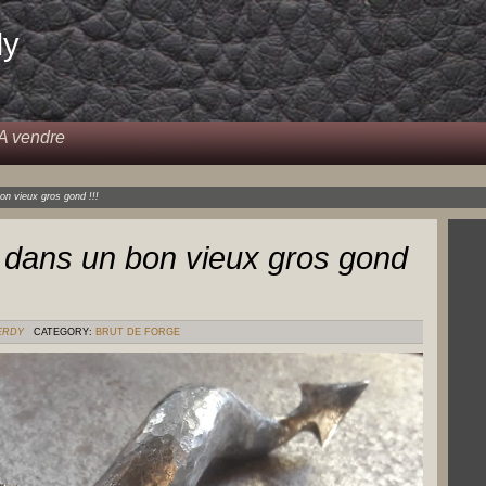
dy
A vendre
on vieux gros gond !!!
é dans un bon vieux gros gond
ERDY
CATEGORY:
BRUT DE FORGE