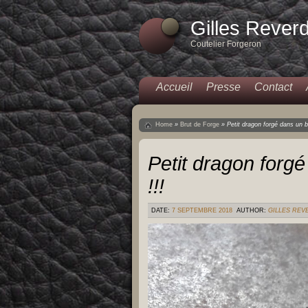
Gilles Rever
Coutelier Forgeron
Accueil
Presse
Contact
Home
»
Brut de Forge
»
Petit dragon forgé dans un b
Petit dragon forg
!!!
DATE:
7 SEPTEMBRE 2018
AUTHOR:
GILLES REV