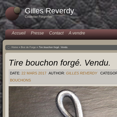
Gilles Reverdy
Coutelier Forgeron
Accueil
Presse
Contact
A vendre
Home
»
Brut de Forge
»
Tire bouchon forgé. Vendu.
Tire bouchon forgé. Vendu.
DATE:
22 MARS 2017
AUTHOR:
GILLES REVERDY
CATEGO
BOUCHONS