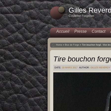
Gilles Rever
Coutelier Forgeron
Accueil
Presse
Contact
Home
»
Brut de Forge
»
Tire bouchon forgé. Vive les
Tire bouchon forgé
DATE:
18 MARS 2017
AUTHOR:
GILLES REVERDY