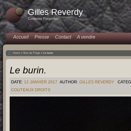
Gilles Reverdy
Coutelier Forgeron
Accueil
Presse
Contact
A vendre
Home
»
Brut de Forge
»
Le burin.
Le burin.
DATE:
12 JANVIER 2017
AUTHOR:
GILLES REVERDY
CATEG
COUTEAUX DROITS