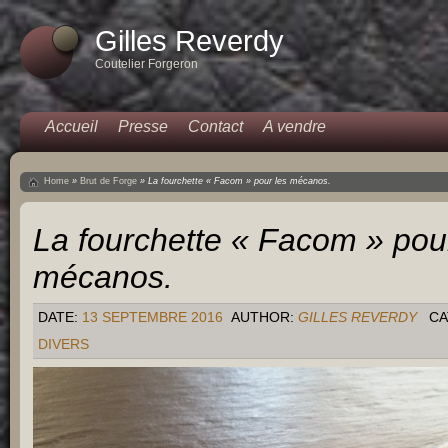
Gilles Reverdy
Coutelier Forgeron
Accueil
Presse
Contact
A vendre
Home
»
Brut de Forge
»
La fourchette « Facom » pour les mécanos.
La fourchette « Facom » pou
mécanos.
DATE:
13 SEPTEMBRE 2016
AUTHOR:
GILLES REVERDY
CA
DIVERS