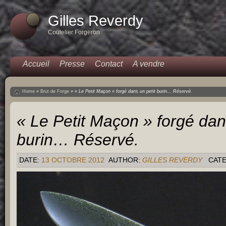
Gilles Reverdy
Coutelier Forgeron
Accueil
Presse
Contact
A vendre
Home
»
Brut de Forge
»
« Le Petit Maçon » forgé dans un petit burin… Réservé.
« Le Petit Maçon » forgé dan
burin… Réservé.
DATE:
13 OCTOBRE 2012
AUTHOR:
GILLES REVERDY
CAT