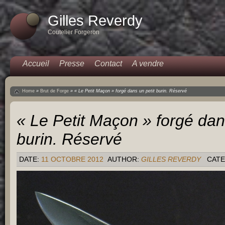
Gilles Reverdy
Coutelier Forgeron
Accueil
Presse
Contact
A vendre
Home
»
Brut de Forge
»
« Le Petit Maçon » forgé dans un petit burin. Réservé
« Le Petit Maçon » forgé dan
burin. Réservé
DATE:
11 OCTOBRE 2012
AUTHOR:
GILLES REVERDY
CATE