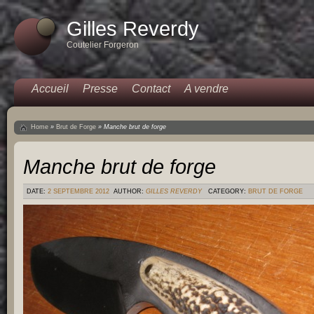
Gilles Reverdy
Coutelier Forgeron
Accueil
Presse
Contact
A vendre
Home
»
Brut de Forge
»
Manche brut de forge
Manche brut de forge
DATE:
2 SEPTEMBRE 2012
AUTHOR:
GILLES REVERDY
CATEGORY:
BRUT DE FORGE