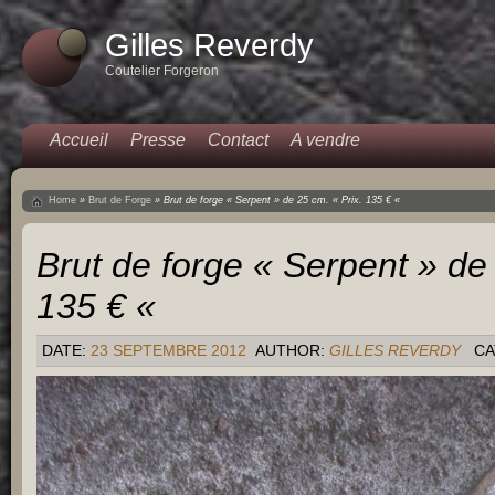
Gilles Reverdy
Coutelier Forgeron
Accueil
Presse
Contact
A vendre
Home
»
Brut de Forge
»
Brut de forge « Serpent » de 25 cm. « Prix. 135 € «
Brut de forge « Serpent » de 
135 € «
DATE:
23 SEPTEMBRE 2012
AUTHOR:
GILLES REVERDY
CA