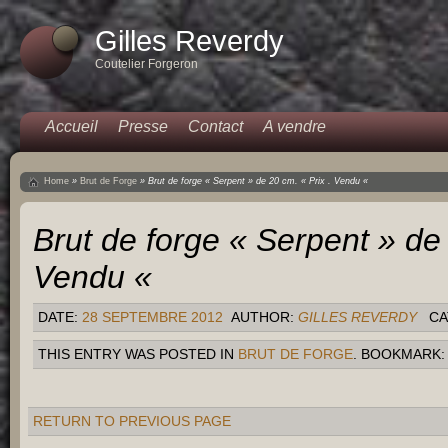
Gilles Reverdy
Coutelier Forgeron
Accueil
Presse
Contact
A vendre
Home
»
Brut de Forge
»
Brut de forge « Serpent » de 20 cm. « Prix . Vendu «
Brut de forge « Serpent » de 
Vendu «
DATE:
28 SEPTEMBRE 2012
AUTHOR:
GILLES REVERDY
CA
THIS ENTRY WAS POSTED IN
BRUT DE FORGE
. BOOKMARK
RETURN TO PREVIOUS PAGE