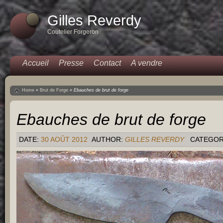
Gilles Reverdy
Coutelier Forgeron
Accueil
Presse
Contact
A vendre
Home
»
Brut de Forge
»
Ebauches de brut de forge
Ebauches de brut de forge
DATE:
30 AOÛT 2012
AUTHOR:
GILLES REVERDY
CATEGOR