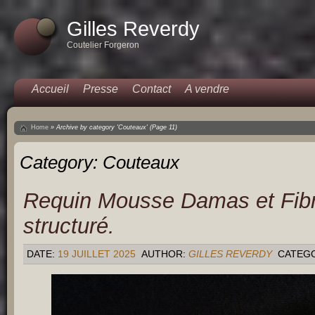
Gilles Reverdy
Coutelier Forgeron
Accueil
Presse
Contact
A vendre
Home
»
Archive by category 'Couteaux'
(Page 11)
Category:
Couteaux
Requin Mousse Damas et Fib
structuré.
DATE:
19 JUILLET 2025
AUTHOR:
GILLES REVERDY
CATEG