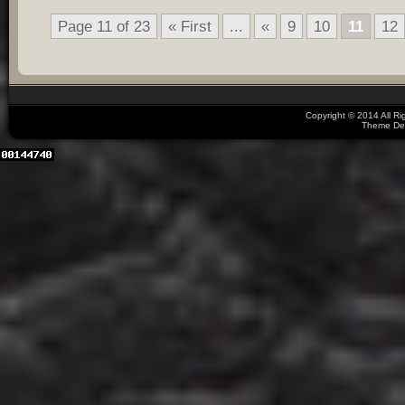
Page 11 of 23
« First
...
«
9
10
11
12
Copyright © 2014 All R
Theme De