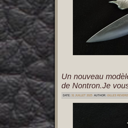
Un nouveau modèle 
de Nontron.Je vous 
DATE:
31 JUILLET 2025
AUTHOR:
GILLES REVER