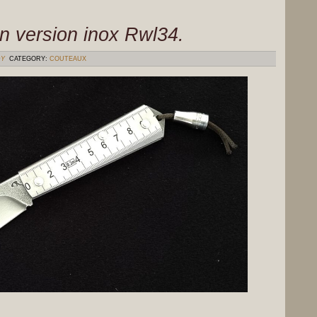
en version inox Rwl34.
DY
CATEGORY:
COUTEAUX