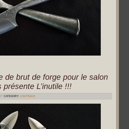
de brut de forge pour le salon
présente L’inutile !!!
DY
CATEGORY:
COUTEAUX