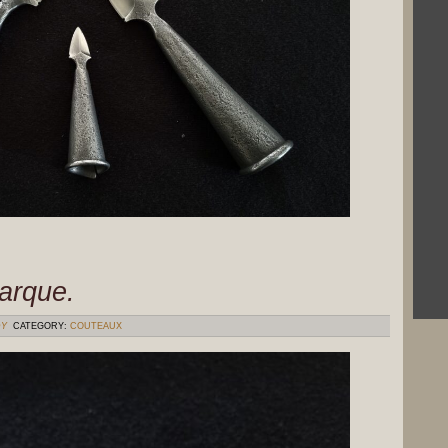
arque.
DY
CATEGORY:
COUTEAUX