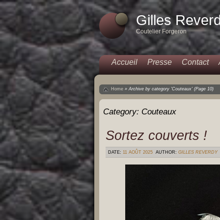
Gilles Rever
Coutelier Forgeron
Accueil
Presse
Contact
Home
»
Archive by category 'Couteaux'
(Page 10)
Category:
Couteaux
Sortez couverts !
DATE:
11 AOÛT 2025
AUTHOR:
GILLES REVERDY