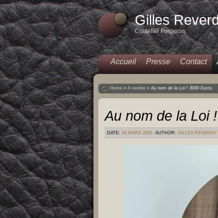
Gilles Rever
Coutelier Forgeron
Accueil
Presse
Contact
Home
»
A vendre
»
Au nom de la Loi ! 3000 Euros.
Au nom de la Loi 
DATE:
16 MARS 2025
AUTHOR:
GILLES REVERDY