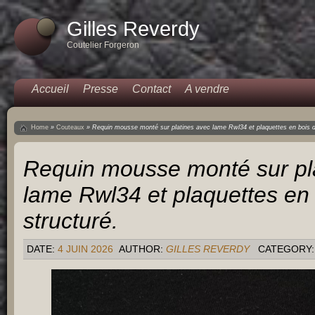
Gilles Reverdy
Coutelier Forgeron
Accueil
Presse
Contact
A vendre
Home
»
Couteaux
»
Requin mousse monté sur platines avec lame Rwl34 et plaquettes en bois de
Requin mousse monté sur pl
lame Rwl34 et plaquettes en 
structuré.
DATE:
4 JUIN 2026
AUTHOR:
GILLES REVERDY
CATEGORY