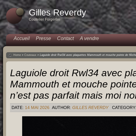
Gilles Reverdy
Coutelier Forgeron
Accueil
Presse
Contact
A vendre
Home
»
Couteaux
»
Laguiole droit Rwl34 avec plaquettes Mammouth et mouche pointe de flèche.I
Laguiole droit Rwl34 avec pl
Mammouth et mouche pointe d
n’est pas parfait mais moi non
DATE:
14 MAI 2026
AUTHOR:
GILLES REVERDY
CATEGORY