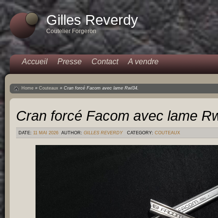
Gilles Reverdy
Coutelier Forgeron
Accueil
Presse
Contact
A vendre
Home
»
Couteaux
»
Cran forcé Facom avec lame Rwl34.
Cran forcé Facom avec lame Rw
DATE:
11 MAI 2026
AUTHOR:
GILLES REVERDY
CATEGORY:
COUTEAUX