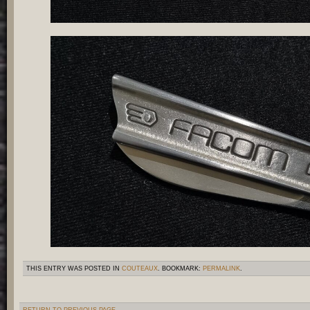
THIS ENTRY WAS POSTED IN
COUTEAUX
. BOOKMARK:
PERMALINK
.
RETURN TO PREVIOUS PAGE