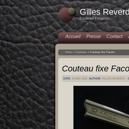
Gilles Rever
Coutelier Forgeron
Accueil
Presse
Contact
Home
»
Couteaux
»
Couteau fixe Facom.
Couteau fixe Fac
DATE:
10 MAI 2026
AUTHOR:
GILLES REVERDY
C