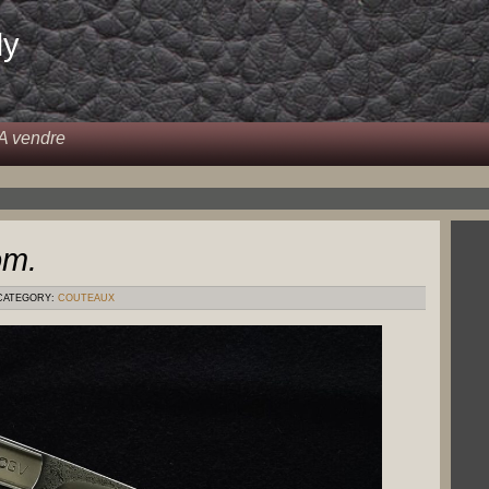
dy
A vendre
om.
ATEGORY:
COUTEAUX