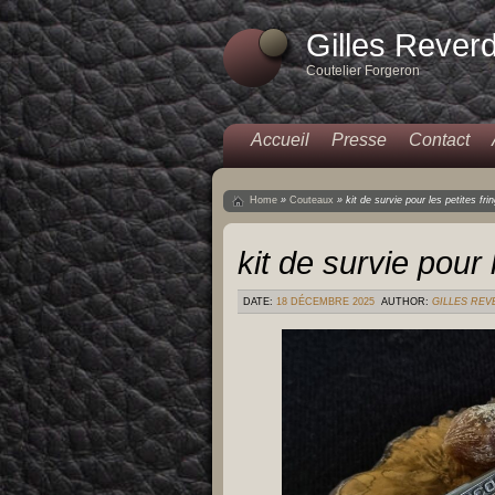
Gilles Rever
Coutelier Forgeron
Accueil
Presse
Contact
Home
»
Couteaux
»
kit de survie pour les petites fri
kit de survie pour 
DATE:
18 DÉCEMBRE 2025
AUTHOR:
GILLES RE