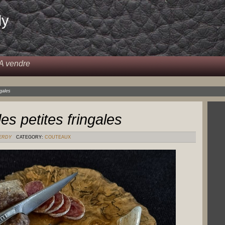
dy
A vendre
ngales
les petites fringales
VERDY
CATEGORY:
COUTEAUX