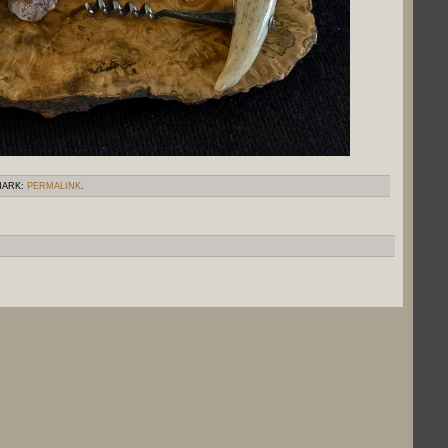
MARK:
PERMALINK
.