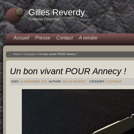
Gilles Reverdy
Coutelier Forgeron
Accueil
Presse
Contact
A vendre
Home
»
Couteaux
»
Un bon vivant POUR Annecy !
Un bon vivant POUR Annecy !
DATE:
24 NOVEMBRE 2025
AUTHOR:
GILLES REVERDY
CATEGORY:
COUTEAUX