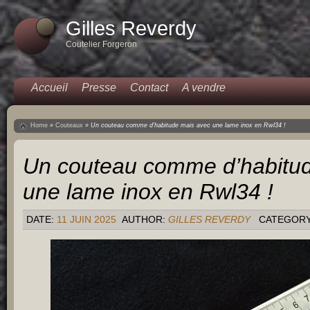
Gilles Reverdy
Coutelier Forgeron
Accueil
Presse
Contact
A vendre
Home
»
Couteaux
»
Un couteau comme d’habitude mais avec une lame inox en Rwl34 !
Un couteau comme d’habitu
une lame inox en Rwl34 !
DATE:
11 JUIN 2025
AUTHOR:
GILLES REVERDY
CATEGOR