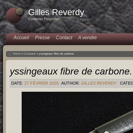
Gilles Reverdy
Coutelier Forgeron
Accueil
Presse
Contact
A vendre
Home
»
Couteaux
»
yssingeaux fibre de carbone.
yssingeaux fibre de carbone.
DATE:
27 FÉVRIER 2025
AUTHOR:
GILLES REVERDY
CATE