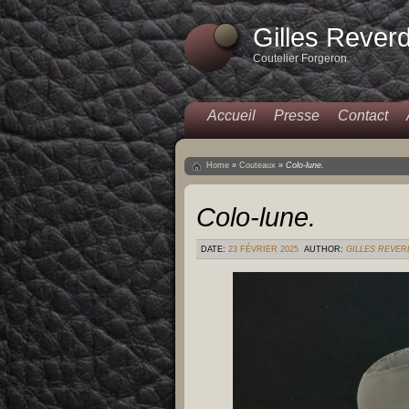
Gilles Rever
Coutelier Forgeron
Accueil
Presse
Contact
Home
»
Couteaux
»
Colo-lune.
Colo-lune.
DATE:
23 FÉVRIER 2025
AUTHOR:
GILLES REVER