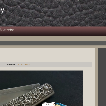
dy
A vendre
DY
CATEGORY:
COUTEAUX