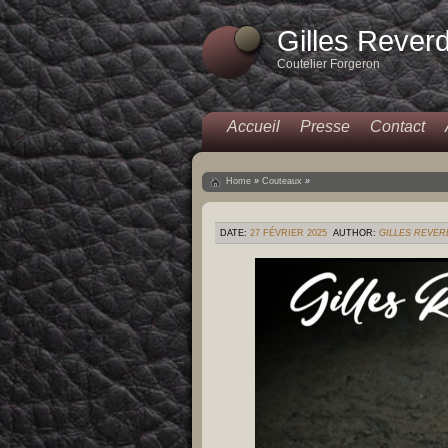
Gilles Rever
Coutelier Forgeron
Accueil
Presse
Contact
Home
»
Couteaux
»
DATE:
27 FÉVRIER 2025
AUTHOR:
GILLES REVER