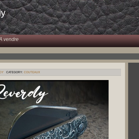
dy
A vendre
DY
CATEGORY:
COUTEAUX