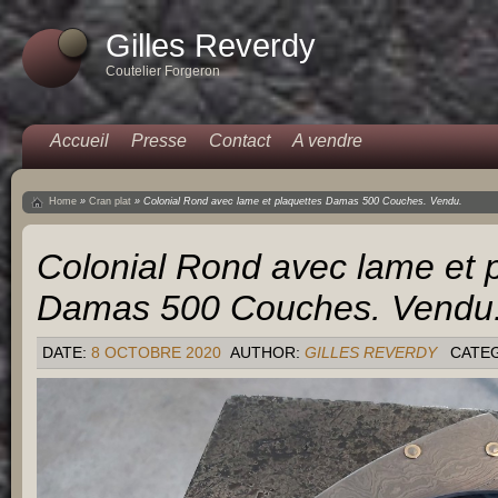
Gilles Reverdy
Coutelier Forgeron
Accueil
Presse
Contact
A vendre
Home
»
Cran plat
»
Colonial Rond avec lame et plaquettes Damas 500 Couches. Vendu.
Colonial Rond avec lame et 
Damas 500 Couches. Vendu
DATE:
8 OCTOBRE 2020
AUTHOR:
GILLES REVERDY
CATE