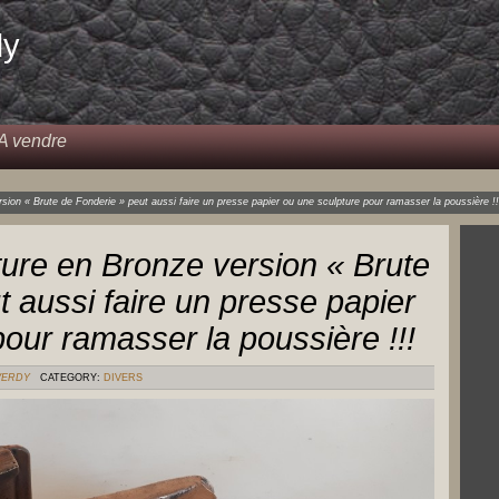
dy
A vendre
sion « Brute de Fonderie » peut aussi faire un presse papier ou une sculpture pour ramasser la poussière !!
ture en Bronze version « Brute
 aussi faire un presse papier
our ramasser la poussière !!!
VERDY
CATEGORY:
DIVERS