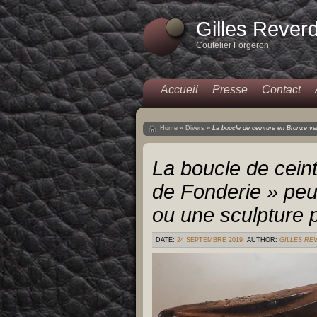
Gilles Rever
Coutelier Forgeron
Accueil
Presse
Contact
Home
»
Divers
»
La boucle de ceinture en Bronze ver
La boucle de cein
de Fonderie » peut
ou une sculpture p
DATE:
24 SEPTEMBRE 2019
AUTHOR:
GILLES RE