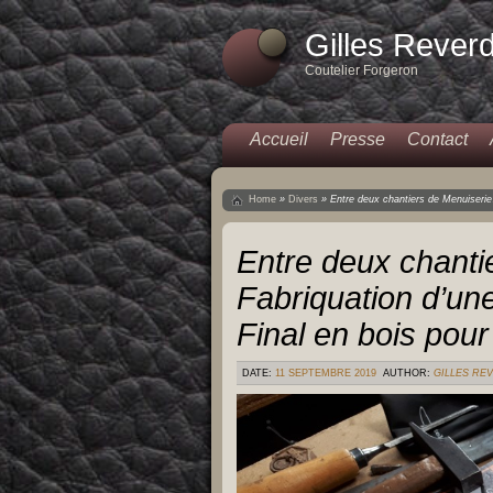
Gilles Rever
Coutelier Forgeron
Accueil
Presse
Contact
Home
»
Divers
»
Entre deux chantiers de Menuiserie
Entre deux chant
Fabriquation d’un
Final en bois pour
DATE:
11 SEPTEMBRE 2019
AUTHOR:
GILLES RE