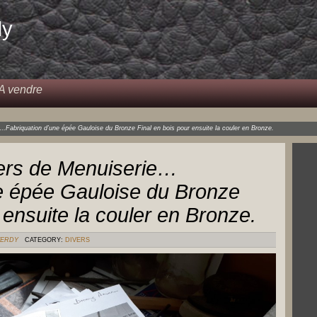
dy
A vendre
…Fabriquation d’une épée Gauloise du Bronze Final en bois pour ensuite la couler en Bronze.
iers de Menuiserie…
e épée Gauloise du Bronze
 ensuite la couler en Bronze.
VERDY
CATEGORY:
DIVERS