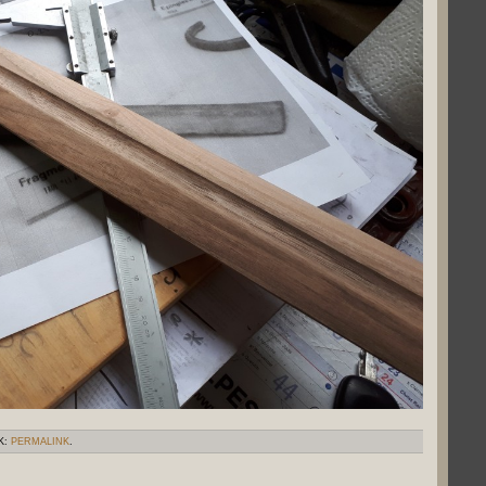
K:
PERMALINK
.