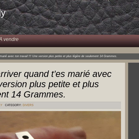
dy
A vendre
s marié avec ton travail !!! Une version plus petite et plus légère de seulement 14 Grammes.
arriver quand t’es marié avec
 version plus petite et plus
ent 14 Grammes.
DY
CATEGORY:
DIVERS