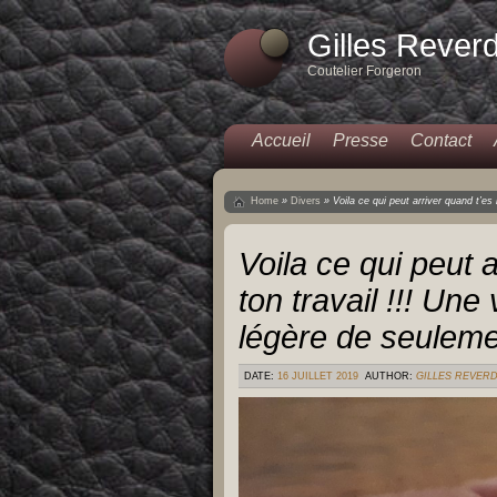
Gilles Rever
Coutelier Forgeron
Accueil
Presse
Contact
Home
»
Divers
»
Voila ce qui peut arriver quand t’e
Voila ce qui peut 
ton travail !!! Une
légère de seulem
DATE:
16 JUILLET 2019
AUTHOR:
GILLES REVER