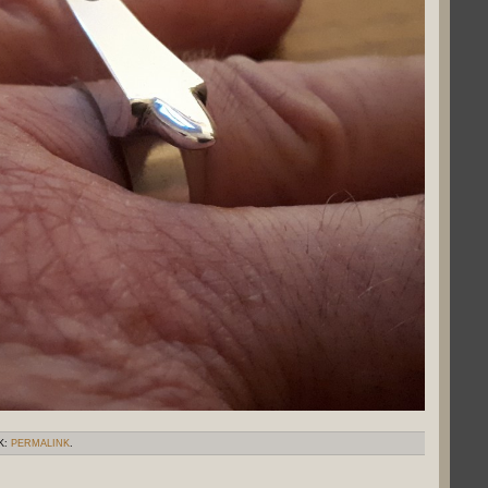
K:
PERMALINK
.