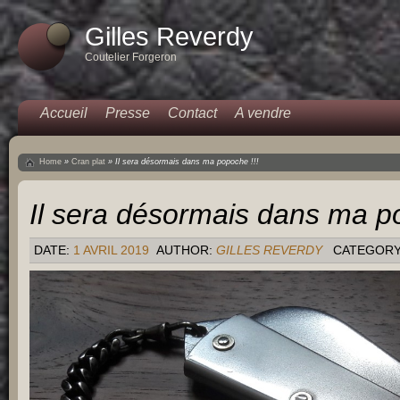
Gilles Reverdy
Coutelier Forgeron
Accueil
Presse
Contact
A vendre
Home
»
Cran plat
»
Il sera désormais dans ma popoche !!!
Il sera désormais dans ma po
DATE:
1 AVRIL 2019
AUTHOR:
GILLES REVERDY
CATEGORY