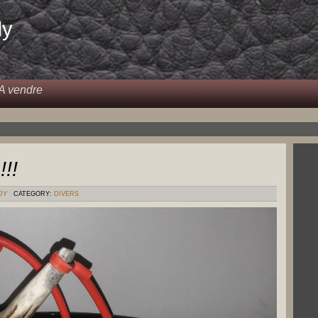
dy
A vendre
!!!
DY
CATEGORY:
DIVERS