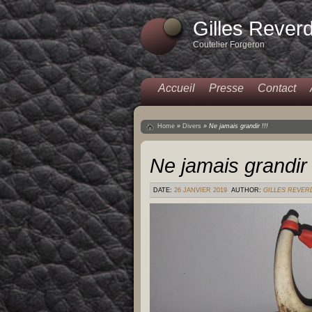
Gilles Rever
Coutelier Forgeron
Accueil
Presse
Contact
Home
»
Divers
»
Ne jamais grandir !!!
Ne jamais grandir 
DATE:
26 JANVIER 2019
AUTHOR:
GILLES REVER