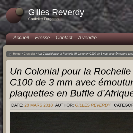
Gilles Reverdy
Coutelier Forgeron
Accueil
Presse
Contact
A vendre
Home
»
Cran plat
»
Un Colonial pour la Rochelle !!! Lame en C100 de 3 mm avec émouture creus
Un Colonial pour la Rochelle
C100 de 3 mm avec émoutur
plaquettes en Buffle d’Afriq
DATE:
28 MARS 2018
AUTHOR:
GILLES REVERDY
CATEGO