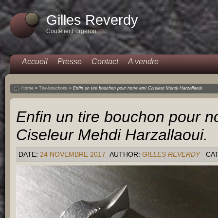
Gilles Reverdy
Coutelier Forgeron
Accueil
Presse
Contact
A vendre
Home
»
Tire-bouchons
»
Enfin un tire bouchon pour notre ami Ciseleur Mehdi Harzallaoui.
Enfin un tire bouchon pour n
Ciseleur Mehdi Harzallaoui.
DATE:
24 NOVEMBRE 2017
AUTHOR:
GILLES REVERDY
CA