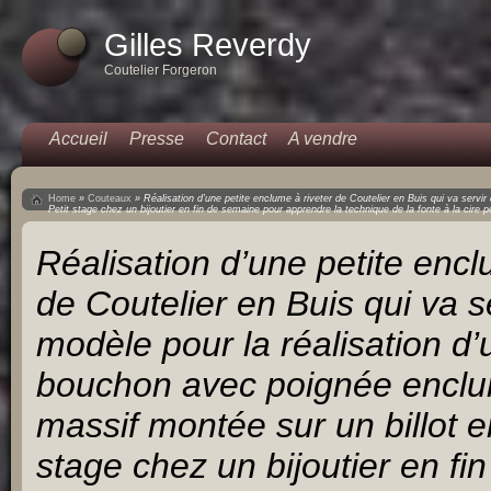
Gilles Reverdy
Coutelier Forgeron
Accueil
Presse
Contact
A vendre
Home
»
Couteaux
»
Réalisation d’une petite enclume à riveter de Coutelier en Buis qui va servi
Petit stage chez un bijoutier en fin de semaine pour apprendre la technique de la fonte à la cire p
Réalisation d’une petite encl
de Coutelier en Buis qui va s
modèle pour la réalisation d’u
bouchon avec poignée enclu
massif montée sur un billot en
stage chez un bijoutier en f