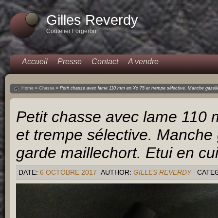
Gilles Reverdy
Coutelier Forgeron
Accueil
Presse
Contact
A vendre
Home
»
Chasse
»
Petit chasse avec lame 110 mm en Xc 75 et trempe sélective. Manche gazelle e
Petit chasse avec lame 110
et trempe sélective. Manche 
garde maillechort. Etui en cu
DATE:
6 OCTOBRE 2017
AUTHOR:
GILLES REVERDY
CATE